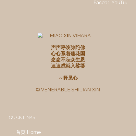
声声呼唤弥陀佛
心心系着莲花国
念念不忘众生恩
速速成就入娑婆
～释见心
© VENERABLE SHI JIAN XIN
QUICK LINKS
→ 首页 Home