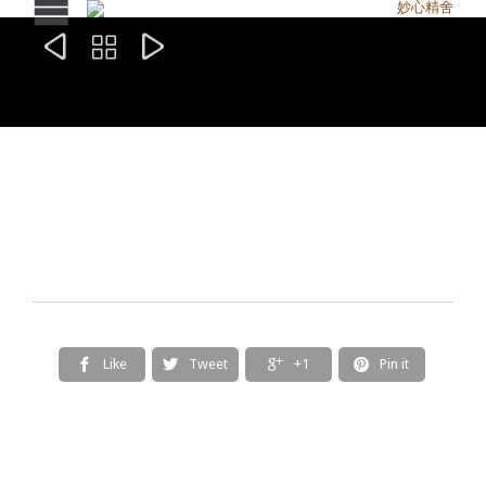



Like
Tweet
+1
Pin it



