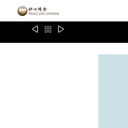


