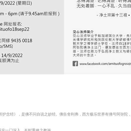
佛所护念经》，是佛不问自说之妙经。佛告舍利弗，西方极乐世界有佛号阿弥陀
落实一门深入、长时熏修之教诲。