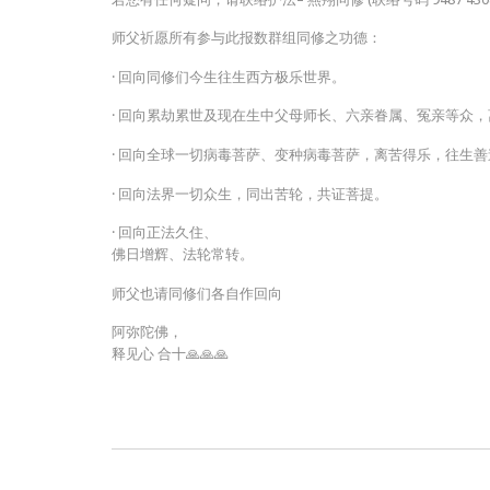
师父祈愿所有参与此报数群组同修之功德：
· 回向同修们今生往生西方极乐世界。
· 回向累劫累世及现在生中父母师长、六亲眷属、冤亲等众
· 回向全球一切病毒菩萨、变种病毒菩萨，离苦得乐，往生善
· 回向法界一切众生，同出苦轮，共证菩提。
· 回向正法久住、
佛日增辉、法轮常转。
师父也请同修们各自作回向
阿弥陀佛，
释见心 合十🙏🙏🙏