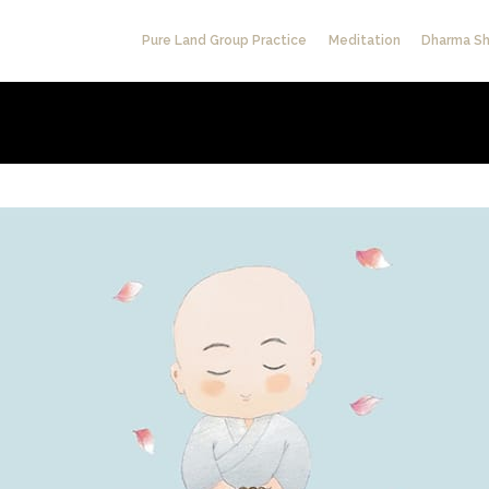
Pure Land Group Practice
Meditation
Dharma Sh