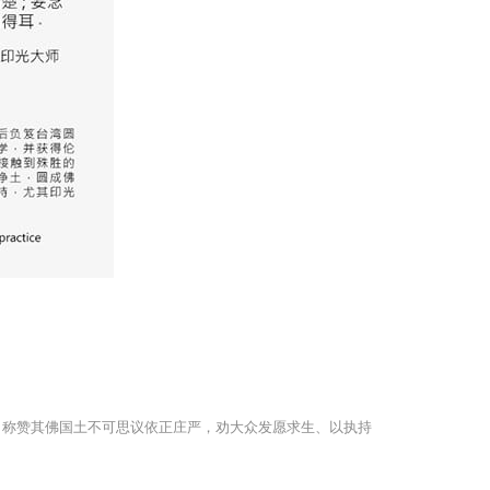
，称赞其佛国土不可思议依正庄严，劝大众发愿求生、以执持