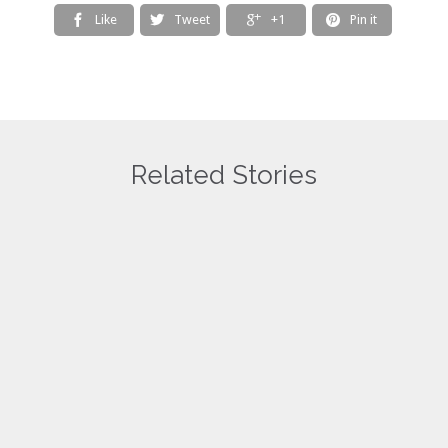
Like
Tweet
+1
Pin it




Related Stories
万声阿弥陀佛圣号
万声阿弥陀佛
Love
0
共修
共修
it
2022年9月18日
17/01/2021
星期日
10am – 6pm
10am-6pm
名额已满