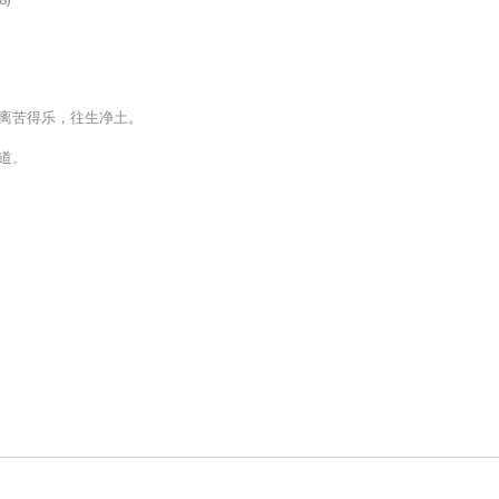
，离苦得乐，往生净土。
道。