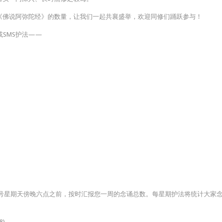
《佛说阿弥陀经》的数量，让我们一起共襄盛举，欢迎同修们踊跃参与！
p或SMS护法——
日25号星期天傍晚六点之前，按时汇报您一周的念诵总数。每星期护法将统计大
8)