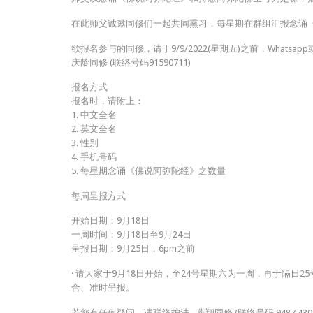
在此师父诚邀同修们一起共同熏习，每星期在群组汇报念诵
欲报名参与的同修，请于9/9/2022(星期五)之前，Whatsap
庆龄同修 (联络号码91590711)
报名方式
报名时，请附上：
1. 中文全名
2. 英文全名
3. 性别
4. 手机号码
5. 每星期念诵《佛说阿弥陀经》之数量
每周呈报方式
开始日期：9月18日
一周时间：9月18日至9月24日
呈报日期：9月25日，6pm之前
· 请大家于9月18日开始，至24号星期六为一周，再于隔
合、准时呈报。
若您有任何疑问，请联络护法– 燕翔同修 (联络号码 9487 430