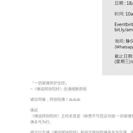
『一切诸佛所护念经』
~《佛说阿弥陀经》念诵报数群组
诸位同修，阿弥陀佛！🙏🙏🙏
缘起
《佛说阿弥陀经》之经名原是《称赞不可思议功德 一切诸
佛名号为行。
师父以念诵《佛说阿弥陀经》和持念阿弥陀佛圣号为定课，