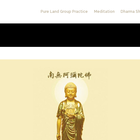
Pure Land Group Practice
Meditation
Dharma Sh