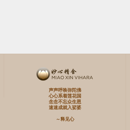
共修
it
《佛说阿弥陀经》
念诵报数群组
2022年9月18日
9月18日至9月24日
星期日
10am-6pm
声声呼唤弥陀佛
心心系着莲花国
念念不忘众生恩
速速成就入娑婆
～释见心