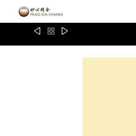


