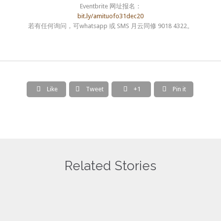
Eventbrite 网址报名：
bit.ly/amituofo31dec20
若有任何询问，可whatsapp 或 SMS 月云同修 9018 4322。
Like
Tweet
+1
Pin it




Related Stories
一切诸佛所护念经
万声阿弥陀佛
Love
0